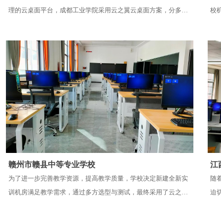
理的云桌面平台，成都工业学院采用云之翼云桌面方案，分多期
校
部署29间云桌面实训教室，解决了师生日常的教学与实训需求。
此
于
验
赣州市赣县中等专业学校
江
为了进一步完善教学资源，提高教学质量，学校决定新建全新实
随
训机房满足教学需求，通过多方选型与测试，最终采用了云之翼
迫
云桌面方案，在实训大楼部署了218点云桌面，满足电子商务等
翼
专业的日常教学与考试需要。
专