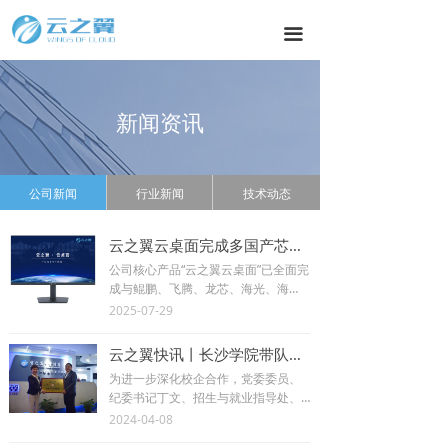
끀
新闻资讯
公司新闻
行业新闻
技术动态
云之翼云桌面完成多国产芯片适配 筑牢信创产业自主可控基石
公司核心产品“云之翼云桌面”已全面完
成与鲲鹏、飞腾、龙芯、海光、海
思、瑞芯微等主流国产芯片的深度适
2025-07-29
配，未来将持续深化与芯片厂商、操
作系统厂商的生态合作
云之翼快讯丨长沙学院带队赴云之翼开展实习就业基地签约授牌和访企拓岗
为进一步深化校企合作，党委委员、
纪委书记丁文、招生与就业指导处、
法学院主要负责人赴云之翼开展“访企
2024-04-08
拓岗”专项行动。