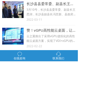
长沙县县委常委、副县长王悉润一行莅临云之翼总部参观调研！
3月10号，长沙县县委常委、副县长王
悉润，长沙县副县长冯页新、县政府
办、工信局相关负责人等一行莅临云
2022-03-11
之翼总部进行数字经济参观调研。云
之翼总经理刘平、研发总监刘波陪同
赞！vGPU高性能云桌面，让这些高校开启3D实训教学新体验！
参观。
云之翼推出了采用vGPU虚拟化的高性
能云桌面方案，实现了VDI+vGPU的
高度融合，已在全国200余所高校成功
2022-02-22
部署，为这些高校开启了全新的3D实
ꂖ
ꁱ
训教学体验！
春节放假通知| 服务打烊，三大保障祝您安心过大年！
在线咨询
联系我们
尊敬的客户朋友，由衷的感谢您一直
以来对云之翼的支持与信任！2022年
春节即将到来，在此，提前恭祝您202
2022-01-24
2年新春愉快，阖家辛福，万事如意！
上一页
1
/
17
下一页
产品中心
解决方案
案例中心
关于我们