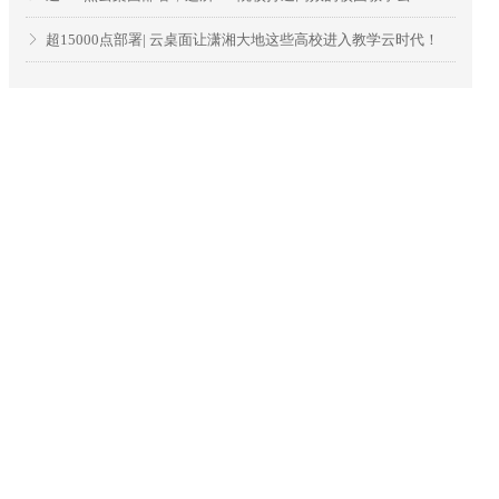
超15000点部署| 云桌面让潇湘大地这些高校进入教学云时代！
ꁕ