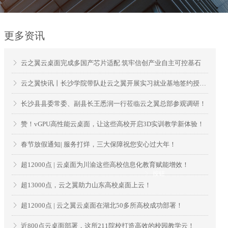
更多资讯
云之翼云桌面完成多国产芯片适配 筑牢信创产业自主可控基石
ꁕ
云之翼快讯丨长沙学院带队赴云之翼开展实习就业基地签约授牌和访企拓岗
ꁕ
长沙县县委常委、副县长王悉润一行莅临云之翼总部参观调研！
ꁕ
赞！vGPU高性能云桌面，让这些高校开启3D实训教学新体验！
ꁕ
春节放假通知| 服务打烊，三大保障祝您安心过大年！
ꁕ
超12000点 | 云桌面为川渝这些高校信息化教育赋能增效！
ꁕ
ꁕ
按钮
超13000点，云之翼助力山东高校桌面上云！
ꁕ
超12000点 | 云之翼云桌面在湖北50多所高校成功部署！
ꁕ
近800点云桌面部署，这所211院校打造高效的校园教学云！
ꁕ