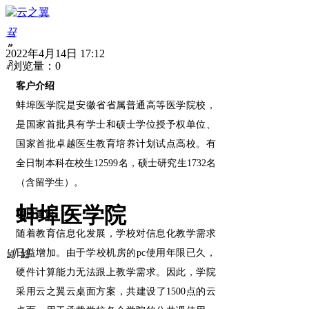
끀
ꁲ
2022年4月14日
17:12
ꄘ
浏览量：
0
首
客户介绍
页
产
蚌埠医学院是安徽省省属普通高等医学院校，
品
是国家首批具有学士和硕士学位授予权单位、
中
国家首批卓越医生教育培养计划试点高校。有
心
解
全日制本科在校生12599名，硕士研究生1732名
决
（含留学生）。
方
案
蚌埠医学院
项目建设
产
品
随着教育信息化发展，学校对信息化教学需求
试
넳
넲
日益增加。由于学校机房的pc使用年限已久，
用
硬件计算能力无法跟上教学需求。因此，学院
序
列
采用云之翼云桌面方案，共建设了1500点的云
号