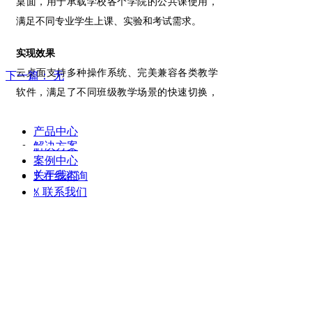
桌面，用于承载学校各个学院的公共课使用，
查
满足不同专业学生上课、实验和考试需求。
询
关
实现效果
于
我
云桌面支持多种操作系统、完美兼容各类教学
下一篇：
无
们
软件，满足了不同班级教学场景的快速切换，
简化安装和部署流程，有效提升了教学体验，
产品中心
有利于教育信息化。
解决方案
案例中心
关于我们
ꂖ
在线咨询
ꁱ
联系我们