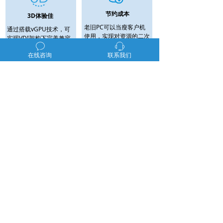
节约成本
3D体验佳
老旧PC可以当瘦客户机
通过搭载vGPU技术，可
使用，实现对资源的二次
实现VDI架构下完美兼容
利用，节省购买云终端的
ꂖ
ꁱ
各类3D软件运行。
成本。
在线咨询
联系我们
方案二：VOI云桌面PC利旧方案
该方案针对现有PC性能良好，但运维管理困难场景，基于
VOI架构，通过部署管理服务器和VOI软件，系统镜像保存
在服务器端进行统一运维和管理，而桌面系统完全运行在
本地PC之上。可充分利用PC本身的计算性能，有效降低
后端服务器网络压力。
管理运维简化
硬件投入成本低
集中管理模式从真正意义
只需要购买低成本管理服