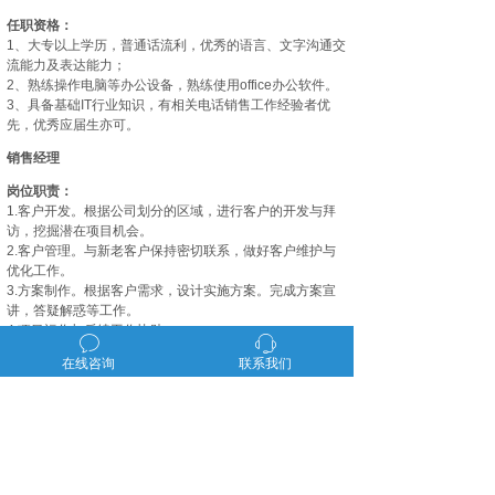
任职资格：
1、大专以上学历，普通话流利，优秀的语言、文字沟通交
流能力及表达能力；
2、熟练操作电脑等办公设备，熟练使用office办公软件。
3、具备基础IT行业知识，有相关电话销售工作经验者优
先，优秀应届生亦可。
销售经理
岗位职责：
1.客户开发。根据公司划分的区域，进行客户的开发与拜
访，挖掘潜在项目机会。
2.客户管理。与新老客户保持密切联系，做好客户维护与
优化工作。
3.方案制作。根据客户需求，设计实施方案。完成方案宣
讲，答疑解惑等工作。
4.项目运作与后续工作协助。
ꂖ
ꁱ
5.其他。领导安排的其他工作。
在线咨询
联系我们
任职要求：
1． 真诚实干、执行力强
2． 学习能力佳，理解、表达能力强
3． 善于主动面对困难、解决困难
工作地点：