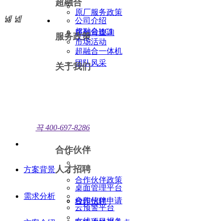
超融合
原厂服务政策
넳
넲
公司介绍
超融合HCI
序列号查询
服务政策
市场活动
超融合一体机
团队风采
关于我们
끅
400-697-8286
合作伙伴
人才招聘
方案背景
合作伙伴政策
桌面管理平台
需求分析
合作伙伴申请
校园招聘
云预警平台