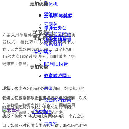
面
更加便捷
一体机
云终端
3D图形设计云
云电子阅览室
云网关
桌面
教师云办公
联系我们
显示器及配件
方案采用单瘦终端+单显示器+网络切换
硬件产品
开发测试云桌
线上实训与教
器模式，相比双PC或者硬盘隔离卡方
联系我们
案，云之翼双网方案只需点击1个按钮，
面
高校高职
学
15秒内实现双系统切换，同时减少了终
端维护工作量。
PC利旧纳管
更加安全
教育城域网云
云桌面
桌面
现状：
传统PC作为政务数据访问、数据落地的
载体，使得政务数据需要通过网络的传输，以及
云桌面把数据都放在服务器上，终端没有
校园内网云桌
任何数据，数据当然比较安全；同时采用
敏感数据随意分散化、本地化进行存储。
普教中职
面
多重安全策略，可以有效防范泄密。
挑战：
传统PC将成为政务网络中的一个安全缺
云教室
口，如果不对它做安全管控的话，那么信息泄密