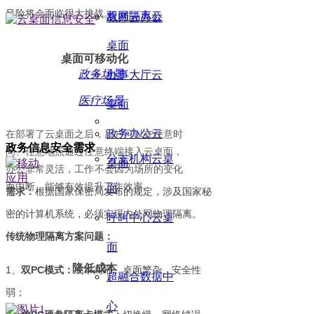
风险将会面临很大挑战。
双网隔离云
教师云办公
桌面
桌面可移动化
政务场景
办事大厅云
医疗场景
桌面
政务办公云
在部署了云桌面之后，用户可以在任意时
政务信息安全需求
间、任意地点通过任意终端接入云桌面，
分支机构云桌
桌面
办公非常灵活，工作不会因为场所的变化
而中断，能够有效提升工作效率。
面
需求：
根据国家保密局发布的规定，涉及国家秘
密的计算机系统，必须实现内外网物理隔离。
呼叫中心云桌
传统物理隔离方案问题：
面
降低成本
1、
双PC模式：
成本高昂、桌面繁杂、安全性
超融合数据中
弱；
心