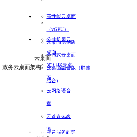
高性能云桌面
（vGPU）
公共机房云
云桌面信创版
桌面
分布式云桌面
云桌面
3D机房云桌
政务云桌面架构
云桌面融合版（胖瘦
面
结合)
云网络语音
室
云之翼政务双网隔离
云多媒体教
云桌面解决方案
室
渠道服务政策