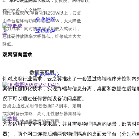
2、
单PC硬盘隔离卡模式：
切换慢、网络错误、
稳定性差、安全性弱；
相比传统双PC单台功耗250W以上，云桌
企业场景
面单台瘦终端功耗不超过50W，大大降低
电力成本；同时瘦终端采用嵌入式设计，
成功案例
总体硬件故障率大幅降低，维修成本大大
降低。
双网隔离需求
数据高可用
ꅀ
案例中心
针对政府行业需求，云之翼推出了一套通过终端程序来控制内
案依托虚拟化技术，实现终端与信息分离，桌面和数据在后端
况下可以通过任何智能设备访问桌面。
云桌面通过采用每份数据2-3副本、定期
或实时备份策略、高可用性服务器集群等
方式，有效确保数据的高可用。
方案适用于安全性要求高，并且需要物理隔离的场景，部署时每
器），两个网口连接后端两套物理隔离的桌面云平台（分别承