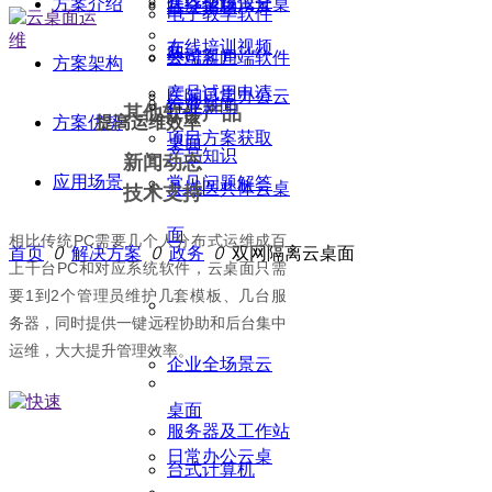
在线项目报备
方案介绍
医疗全场景云桌
社会招聘
电子教学软件
在线培训视频
面
公司新闻
终端客户端软件
方案架构
产品试用申请
医院日常办公云
云盘
行业新闻
其他软件产品
方案优势
提高运维效率
项目方案获取
桌面
产品知识
新闻动态
应用场景
常见问题解答
县域医共体云桌
技术支持
面
相比传统PC需要几个人分布式运维成百
首页
ꄲ
解决方案
ꄲ
政务
ꄲ
双网隔离云桌面
上千台PC和对应系统软件，云桌面只需
要1到2个管理员维护几套模板、几台服
务器，同时提供一键远程协助和后台集中
运维，大大提升管理效率。
企业全场景云
桌面
服务器及工作站
日常办公云桌
台式计算机