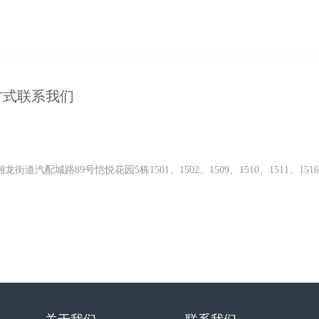
方式联系我们
道汽配城路89号恺悦花园5栋1501、1502、1509、1510、1511、1516