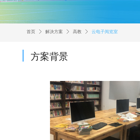
首页
ꄲ
解决方案
ꄲ
高教
ꄲ
云电子阅览室
方案背景