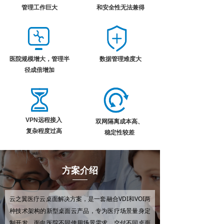
管理工作巨大
和安全性无法兼得
医院规模增大，管理半
数据管理难度大
径成倍增加
VPN远程接入
双网隔离成本高、
复杂程度过高
稳定性较差
方案介绍
云之翼医疗云桌面解决方案，是一套融合VDI和VOI两
种技术架构的新型桌面云产品，专为医疗场景量身定
制开发，面向医院不同使用场景需求，交付不同桌面