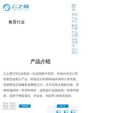
끀
ꁲ
首页
产品
中心
教育行业
解决
方案
VOI云桌面
产品
试用
序列
号查
询
关于
我们
产品介绍
云之翼VOI云桌面是⼀款桌面集中管控、本地分布式计算
的新型桌面云产品；即能充分利用终端本身的计算性能，
有效降低后端服务器网络压力；又可实现大规模分散、异
构终端的统一管理和维护，远程进行桌面的统一部署和更
新；适用于网络复杂、外设多、利旧PC纳管等场景。