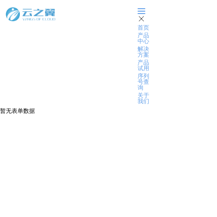
끀
ꁲ
首页
产品
中心
解决
方案
合作伙伴申请
产品
试用
序列
号查
询
合作政策
关于
合作申请
我们
项目报备
暂无表单数据
在线培训