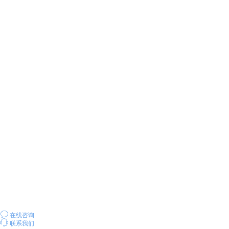
ꂖ
在线咨询
ꁱ
联系我们